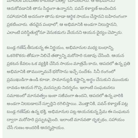
ఆదుకోవడానికి తాను సిద్ధంగా ఉన్నానని, పవన్ కళ్యాణ్ అందించిన
సహాయానికి అదనంగా తాను కూడా ఆర్థిక సాయం చేస్తానని బహిరంగంగా
ప్రకటించారు. తనదైన పంథాలో, ఆ అభిమానికి అండగా నిలుస్తానని,
ఎలాంటి పరిస్థితుల్లోనూ వెనుకడుగు వేయనని ఆయన ధైర్యం చెప్పారు.
బండ్ల గణేష్ తీసుకున్న ఈ నిర్ణయం, అభిమానుల మధ్య బంధాన్ని,
ఒకరికొకరు తోడుగా నిలిచే తత్వాన్ని మరోసారి రుజువు చేసింది. ఆయన
ప్రకటన కేవలం ఒక వ్యక్తికి చేసిన సాయం మాత్రమే కాదు, ఆపదలో ఉన్న ప్రతి
అభిమానికి తామున్నామనే భరోసాను ఇచ్చే సందేశం. సినీ రంగంలో
ప్రముఖుడిగా ఉండి కూడా, సామాన్యుడి కష్టాన్ని అర్థం చేసుకుని ముందుకు
రావడం ఆయన గొప్ప మనస్సుకు నిదర్శనం. ఇలాంటి సంఘటనలు
సమాజంలో మానవత్వం ఇంకా సజీవంగా ఉందని, ఆపదలో ఉన్న వారికి
అండగా నిలబడాలనే స్ఫూర్తిని రగిలిస్తాయి. మొత్తానికి, పవన్ కళ్యాణ్ పట్ల
బండ్ల గణేష్‌కు ఉన్న భక్తి, అభిమానుల పట్ల ఆయనకున్న ప్రేమ ఈ సంఘటన
ద్వారా మరోసారి ప్రస్ఫుటమైంది. ఇలాంటి మానవతా దృక్పథం, సహాయం
చేసే గుణం అందరికీ ఆదర్శప్రాయం.