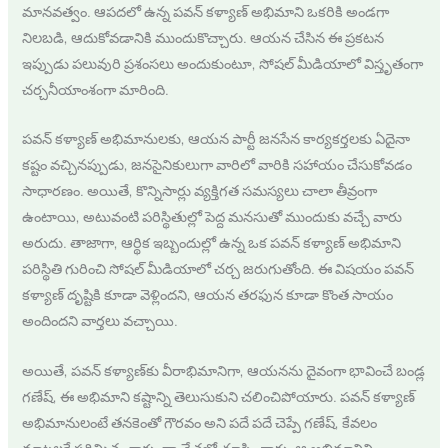
మానవత్వం. ఆపదలో ఉన్న పవన్ కళ్యాణ్ అభిమాని ఒకరికి అండగా
నిలబడి, ఆదుకోవడానికి ముందుకొచ్చారు. ఆయన చేసిన ఈ ప్రకటన
ఇప్పుడు పలువురి ప్రశంసలు అందుకుంటూ, సోషల్ మీడియాలో విస్తృతంగా
చర్చనీయాంశంగా మారింది.
పవన్ కళ్యాణ్ అభిమానులకు, ఆయన పార్టీ జనసేన కార్యకర్తలకు ఏదైనా
కష్టం వచ్చినప్పుడు, జనసైనికులుగా వారిలో వారికి సహాయం చేసుకోవడం
సాధారణం. అయితే, కొన్నిసార్లు వ్యక్తిగత సమస్యలు చాలా తీవ్రంగా
ఉంటాయి, అటువంటి పరిస్థితుల్లో పెద్ద మనసుతో ముందుకు వచ్చే వారు
అరుదు. తాజాగా, ఆర్థిక ఇబ్బందుల్లో ఉన్న ఒక పవన్ కళ్యాణ్ అభిమాని
పరిస్థితి గురించి సోషల్ మీడియాలో చర్చ జరుగుతోంది. ఈ విషయం పవన్
కళ్యాణ్ దృష్టికి కూడా వెళ్లిందని, ఆయన తరఫున కూడా కొంత సాయం
అందిందని వార్తలు వచ్చాయి.
అయితే, పవన్ కళ్యాణ్‌కు వీరాభిమానిగా, ఆయనను దైవంగా భావించే బండ్ల
గణేష్, ఈ అభిమాని కష్టాన్ని తెలుసుకుని చలించిపోయారు. పవన్ కళ్యాణ్
అభిమానులంటే తనకెంతో గౌరవం అని పదే పదే చెప్పే గణేష్, కేవలం
మాటలకే పరిమితం కాకుండా చేతల్లో చూపించారు. ఆ అభిమానిని