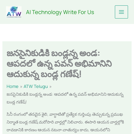
Skip
AI Technology Write For Us
to
content
జనసైనికుడికి బండ్లన్న అండ:
ఆపదలో ఉన్న పవన్ అభిమానిని
ఆదుకున్న బండ్ల గణేష్!
Home
ATW Telugu
జనసైనికుడికి బండ్లన్న అండ: ఆపదలో ఉన్న పవన్ అభిమానిని ఆదుకున్న
బండ్ల గణేష్!
సినీ రంగంలో తనదైన శైలి, వాగ్ధాటితో ప్రత్యేక గుర్తింపు తెచ్చుకున్న ప్రముఖ
నిర్మాత బండ్ల గణేష్ మరోసారి వార్తల్లో నిలిచారు. ఈసారి ఆయన వార్తల్లోకి
రావడానికి కారణం ఆయన నటనా చాతుర్యం కాదు, ఆయనలోని