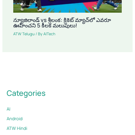
న్యూజిలాండ్ vs శ్రీలంక: క్రికెట్ మ్యాచ్‌లో ఎవరూ
ఊహించని 5 కీలక మలుపులు!
ATW Telugu
/ By
AITech
Categories
AI
Android
ATW Hindi