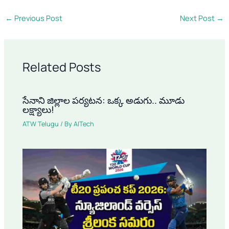
←
Previous Post
Next Post
→
Related Posts
సేనాని జిల్లాల పర్యటన: ఒక్క అడుగు.. మూడు
లక్ష్యాలు!
ATW Telugu
/ By
AITech