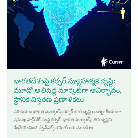
భారతదేశంపై కర్సర్ వ్యూహాత్మక దృష్టి:
మూడో అతిపెద్ద మార్కెట్‌గా ఆవిర్భావం,
స్థానిక విస్తరణ ప్రణాళికలు!
పరిచయం: భారత మార్కెట్‌పై కర్సర్ భారీ దృష్టి అంతర్జాతీయంగా
ప్రముఖ సాఫ్ట్‌వేర్ సంస్థ కర్సర్, భారత మార్కెట్‌పై తన దృష్టిని
కేంద్రీకరించింది. స్పేస్‌ఎక్స్ కొనుగోలుకు ముందే ఈ