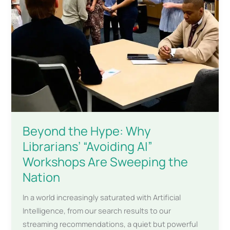
Beyond the Hype: Why
Librarians’ “Avoiding AI”
Workshops Are Sweeping the
Nation
In a world increasingly saturated with Artificial
Intelligence, from our search results to our
streaming recommendations, a quiet but powerful