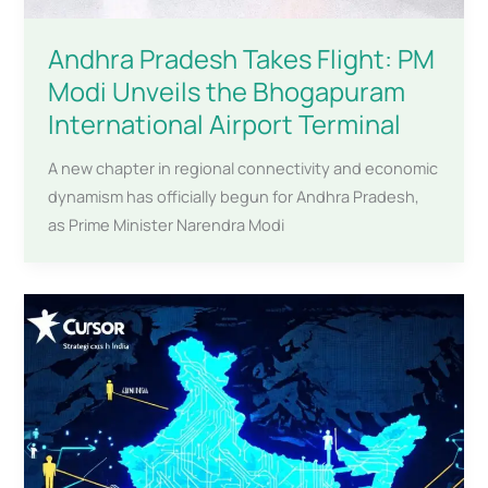
Andhra Pradesh Takes Flight: PM
Modi Unveils the Bhogapuram
International Airport Terminal
A new chapter in regional connectivity and economic
dynamism has officially begun for Andhra Pradesh,
as Prime Minister Narendra Modi