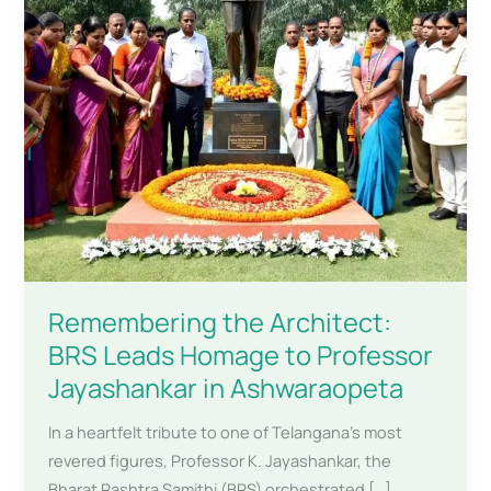
Remembering the Architect:
BRS Leads Homage to Professor
Jayashankar in Ashwaraopeta
In a heartfelt tribute to one of Telangana’s most
revered figures, Professor K. Jayashankar, the
Bharat Rashtra Samithi (BRS) orchestrated […]