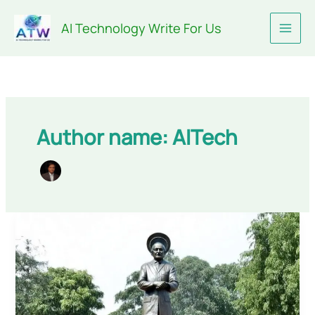
Skip
AI Technology Write For Us
to
content
Author name: AITech