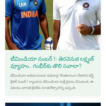
టీమిండియా నంబర్‌ 1: తెరవెనుక లక్ష్మణ్
వ్యూహం.. గంభీర్‌కు తొలి సవాలా?
టీమిండియా అభిమానులకు శుభవార్త! కొంతకాలంగా చేజారిన టెస్ట్
క్రికెట్‌ నంబర్‌ 1 ర్యాంకును టీమిండియా మళ్లీ కైవసం చేసుకుంది. ఈ
విజయం భారత క్రికెట్‌కు నూతనోత్సాహాన్ని ఇచ్చింది.