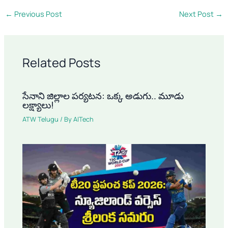
←
Previous Post
Next Post
→
Related Posts
సేనాని జిల్లాల పర్యటన: ఒక్క అడుగు.. మూడు
లక్ష్యాలు!
ATW Telugu
/ By
AITech