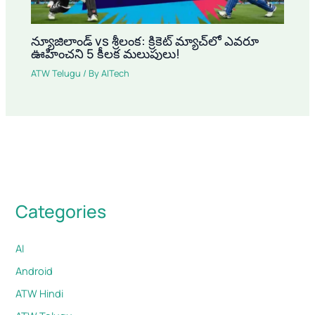
న్యూజిలాండ్ vs శ్రీలంక: క్రికెట్ మ్యాచ్‌లో ఎవరూ
ఊహించని 5 కీలక మలుపులు!
ATW Telugu
/ By
AITech
Categories
AI
Android
ATW Hindi