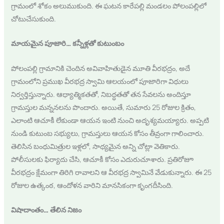
గ్రామంలో శోకం అలుముకుంది. ఈ ఘటన కారేపల్లి మండలం పోలంపల్లిలో
చోటుచేసుకుంది.
మాయమైన పూజారి… కన్నీళ్లతో కుటుంబం
పోలంపల్లి గ్రామానికి చెందిన అవివాహితుడైన మూతి వీరభద్రం, అదే
గ్రామంలోని ప్రముఖ వీరభద్ర స్వామి ఆలయంలో పూజారిగా విధులు
నిర్వర్తిస్తున్నారు. ఆధ్యాత్మికతతో, నిబద్ధతతో తన సేవలను అందిస్తూ
గ్రామస్తుల మన్ననలను పొందారు. అయితే, సుమారు 25 రోజుల క్రితం,
ఎలాంటి ఆచూకీ లేకుండా ఆయన ఇంటి నుంచి అదృశ్యమయ్యారు. అప్పటి
నుండి కుటుంబ సభ్యులు, గ్రామస్తులు ఆయన కోసం తీవ్రంగా గాలించారు.
తెలిసిన బంధుమిత్రుల ఇళ్లలో, సాధ్యమైన అన్ని చోట్లా వెతికారు.
పోలీసులకు ఫిర్యాదు చేసి, ఆచూకీ కోసం ఎదురుచూశారు. ప్రతిరోజూ
వీరభద్రం క్షేమంగా తిరిగి రావాలని ఆ వీరభద్ర స్వామినే వేడుకున్నారు. ఈ 25
రోజుల ఉత్కంఠ, ఆందోళన వారిని మానసికంగా కృంగదీసింది.
విషాదాంతం… తేలిన నిజం