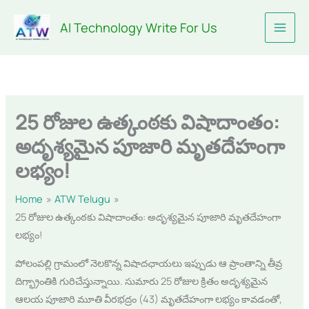
Skip
AI Technology Write For Us
to
content
25 రోజుల ఉత్కంఠకు విషాదాంతం:
అదృశ్యమైన పూజారి మృతదేహంగా
లభ్యం!
Home
ATW Telugu
25 రోజుల ఉత్కంఠకు విషాదాంతం: అదృశ్యమైన పూజారి మృతదేహంగా
లభ్యం!
పోలంపల్లి గ్రామంలో నెలకొన్న విషాదఛాయలు ఇప్పుడు ఆ ప్రాంతాన్ని తీవ్ర
దిగ్భ్రాంతికి గురిచేస్తున్నాయి. సుమారు 25 రోజుల క్రితం అదృశ్యమైన
ఆలయ పూజారి మూతి వీరభద్రం (43) మృతదేహంగా లభ్యం కావడంతో,