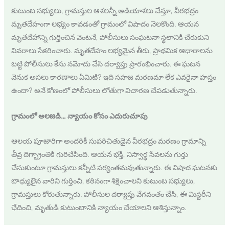
కుటుంబ సభ్యులు, గ్రామస్తుల ఆశలన్నీ అడియాశలు చేస్తూ, వీరభద్రం
మృతదేహంగా లభ్యం కావడంతో గ్రామంలో విషాదం నెలకొంది. ఆయన
మృతదేహాన్ని గుర్తించిన వెంటనే, పోలీసులు సంఘటనా స్థలానికి చేరుకుని
వివరాలు సేకరించారు. మృతదేహం లభ్యమైన తీరు, ప్రాథమిక ఆధారాలను
బట్టి పోలీసులు కేసు నమోదు చేసి దర్యాప్తు ప్రారంభించారు. ఈ ఘటన
వెనుక అసలు కారణాలు ఏమిటి? ఇది సహజ మరణమా లేక ఎవరైనా హస్తం
ఉందా? అనే కోణంలో పోలీసులు లోతుగా విచారణ చేపడుతున్నారు.
గ్రామంలో అలజడి… న్యాయం కోసం ఎదురుచూపు
ఆలయ పూజారిగా అందరికీ సుపరిచితుడైన వీరభద్రం మరణం గ్రామాన్ని
తీవ్ర దిగ్భ్రాంతికి గురిచేసింది. ఆయన భక్తి, నిస్వార్థ సేవలను గుర్తు
చేసుకుంటూ గ్రామస్తులు కన్నీటి పర్యంతమవుతున్నారు. ఈ విషాద ఘటనకు
బాధ్యులైన వారిని గుర్తించి, కఠినంగా శిక్షించాలని కుటుంబ సభ్యులు,
గ్రామస్తులు కోరుతున్నారు. పోలీసుల దర్యాప్తు వేగవంతం చేసి, ఈ మిస్టరీని
ఛేదించి, మృతుడి కుటుంబానికి న్యాయం చేయాలని ఆశిస్తున్నాం.