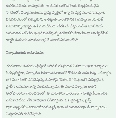
ఉలిక్కిపడింది. అభ్యుదయ, ఆధునిక ఆలోచనలకు కేంద్రబిందువైన
నగరంలో, విద్యావంతుడు, వైద్య వృత్తిలో ఉన్న ఓ వ్యక్తి మూఢనమ్మకాల
విషవలయంలో చిక్కుకుని, అత్యంత దారుణానికి ఒడిగట్టడం యావత్
సమాజాన్ని దిగ్భ్రాంతికి గురిచేసింది. చేతబడి చేస్తుందనే అమానవీయ
అనుమానంతో తన ఇంట్లో పనిచేస్తున్న మహిళను కిరాతకంగా హత్యచేసిన
డాక్టర్ ఉదంతం మానవత్వానికే సవాల్ విసురుతోంది.
విద్యావంతుడి అమానుషం
గురువారం ఉదయం ఢిల్లీలో జరిగిన ఈ ఘటన వివరాలు ఇలా ఉన్నాయి:
పేరుప్రతిష్టలు, విద్యావంతుడిగా సమాజంలో గౌరవం పొందుతున్న ఒక డాక్టర్,
తన నివాసంలో పనిచేస్తున్న మహిళపై “చేతబడి” చేస్తుందనే విచిత్రమైన,
ప్రాచీన అనుమానాన్ని పెంచుకున్నాడు. ఈ మూఢవిశ్వాసం అతని
ఆలోచనలను శాసించడంతో, ఆ మహిళను దారుణంగా హత్యచేయడానికి
వెనుకాడలేదు. దేశ రాజధాని నడిబొడ్డున, ఒక వైద్యుడు, సైన్స్
ప్రాముఖ్యతను తెలుసుకోదగిన వ్యక్తి ఇలాంటి అమానుషానికి పాల్పడటం
విస్మయానికి గురిచేస్తోంది.