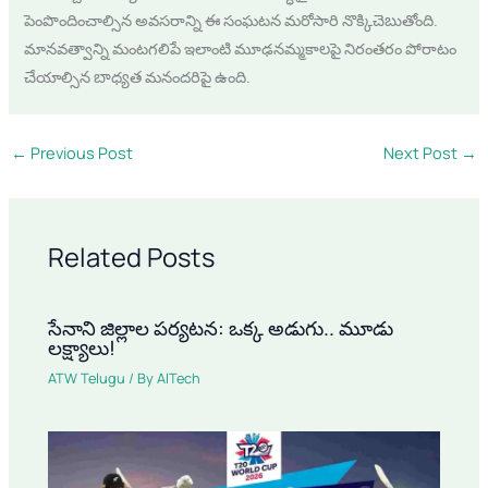
పెంపొందించాల్సిన అవసరాన్ని ఈ సంఘటన మరోసారి నొక్కిచెబుతోంది.
మానవత్వాన్ని మంటగలిపే ఇలాంటి మూఢనమ్మకాలపై నిరంతరం పోరాటం
చేయాల్సిన బాధ్యత మనందరిపై ఉంది.
←
Previous Post
Next Post
→
Related Posts
సేనాని జిల్లాల పర్యటన: ఒక్క అడుగు.. మూడు
లక్ష్యాలు!
ATW Telugu
/ By
AITech