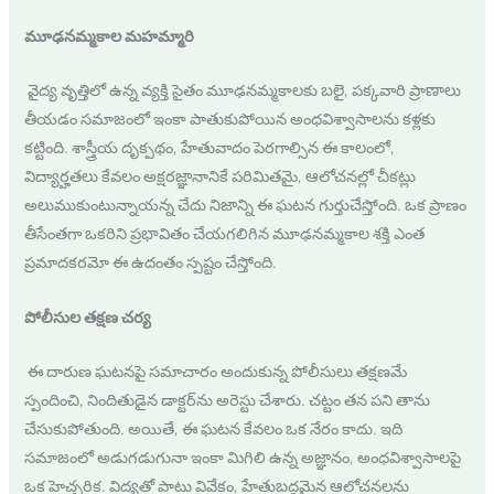
మూఢనమ్మకాల మహమ్మారి
వైద్య వృత్తిలో ఉన్న వ్యక్తి సైతం మూఢనమ్మకాలకు బలై, పక్కవారి ప్రాణాలు
తీయడం సమాజంలో ఇంకా పాతుకుపోయిన అంధవిశ్వాసాలను కళ్లకు
కట్టింది. శాస్త్రీయ దృక్పథం, హేతువాదం పెరగాల్సిన ఈ కాలంలో,
విద్యార్హతలు కేవలం అక్షరజ్ఞానానికే పరిమితమై, ఆలోచనల్లో చీకట్లు
అలుముకుంటున్నాయన్న చేదు నిజాన్ని ఈ ఘటన గుర్తుచేస్తోంది. ఒక ప్రాణం
తీసేంతగా ఒకరిని ప్రభావితం చేయగలిగిన మూఢనమ్మకాల శక్తి ఎంత
ప్రమాదకరమో ఈ ఉదంతం స్పష్టం చేస్తోంది.
పోలీసుల తక్షణ చర్య
ఈ దారుణ ఘటనపై సమాచారం అందుకున్న పోలీసులు తక్షణమే
స్పందించి, నిందితుడైన డాక్టర్‌ను అరెస్టు చేశారు. చట్టం తన పని తాను
చేసుకుపోతుంది. అయితే, ఈ ఘటన కేవలం ఒక నేరం కాదు. ఇది
సమాజంలో అడుగడుగునా ఇంకా మిగిలి ఉన్న అజ్ఞానం, అంధవిశ్వాసాలపై
ఒక హెచ్చరిక. విద్యతో పాటు వివేకం, హేతుబద్ధమైన ఆలోచనలను