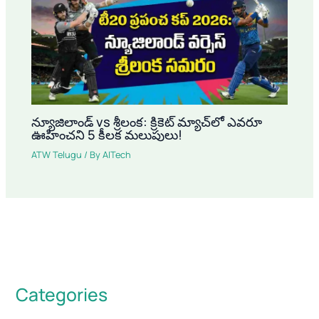
న్యూజిలాండ్ vs శ్రీలంక: క్రికెట్ మ్యాచ్‌లో ఎవరూ
ఊహించని 5 కీలక మలుపులు!
ATW Telugu
/ By
AITech
Categories