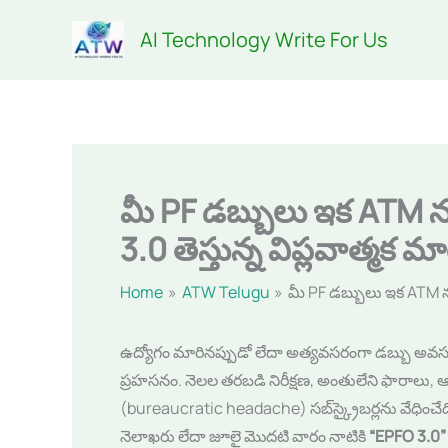
Skip
AI Technology Write For Us
to
content
మీ PF డబ్బులు ఇక ATM నుం
3.0 తెస్తున్న విప్లవాత్మక మ
Home
ATW Telugu
మీ PF డబ్బులు ఇక ATM నుండ
ఉద్యోగం మారినప్పుడో లేదా అత్యవసరంగా డబ్బు అవసరమై
ప్రహసనం. నెలల తరబడి నిరీక్షణ, అంతులేని ఫారాలు, ఆఫ
(bureaucratic headache) సబ్‌స్క్రైబర్లను వేధించే
నెలాఖరు లేదా జూలై మొదటి వారం నాటికి
“EPFO 3.0”