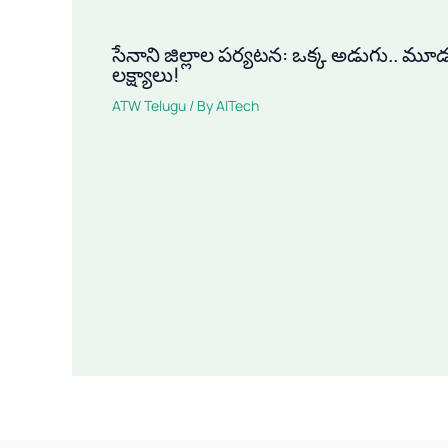
సేనాని జిల్లాల పర్యటన: ఒక్క అడుగు.. మూ
లక్ష్యాలు!
ATW Telugu
/ By
AITech