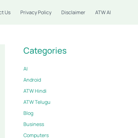
ct Us
Privacy Policy
Disclaimer
ATW AI
Categories
AI
Android
ATW Hindi
ATW Telugu
Blog
Business
Computers