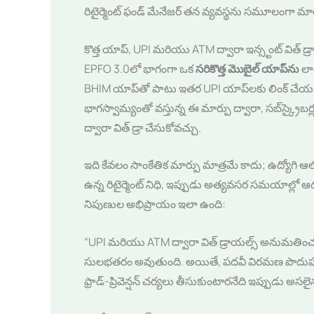
రిటైర్మెంట్ ఫండ్ మేనేజర్ తన వ్యవస్థను సమూలంగా మారుస్
కొత్త యాప్, UPI మరియు ATM ద్వారా ఇన్స్టంట్ విత్ డ్
EPFO 3.0లో భాగంగా ఒక
సరికొత్త మొబైల్ యాప్‌ను
లాం
BHIM యాప్‌తో పాటు ఇతర UPI యాప్‌లకు లింక్ చేయబడ
భాగస్వామ్యంతో వస్తున్న ఈ మార్పు ద్వారా, సబ్‌స్క్రైబర
ద్వారా విత్ డ్రా చేసుకోవచ్చు.
ఇది కేవలం సాంకేతిక మార్పు మాత్రమే కాదు; ఉద్యోగి ఆ
ఉన్న రిటైర్మెంట్ నిధి, ఇప్పుడు అత్యవసర సమయాల్లో ఆద
నిపుణుల అభిప్రాయం ఇలా ఉంది:
“UPI మరియు ATM ద్వారా విత్ డ్రాయల్స్ అనుమతించ
సులభతరం అవుతుంది. అయితే, పదవీ విరమణ పొదుపుల
ఫ్రాడ్-ప్రివెన్షన్ చర్యలు తీసుకుంటారనేది ఇప్పుడు అసలైన 