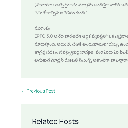
(సాధారణ) ఉత్పత్తులను మాత్రమే అందిస్తూ వారికి అ
చేసుకోవాల్సిన అవసరం ఉంది.”
ముగింపు
EPFO 3.0 అనేది భారతదేశ ఆర్థిక వ్యవస్థలో ఒక విప్లవ
మారుస్తోంది. అయితే, చేతికి అందుబాటులో డబ్బు ఉం
జాగ్రత్త పడటం సబ్‌స్క్రైబర్ల బాధ్యత. మరి మీరు మీ పీ
ఆదుకునే మోడ్రన్ డిజిటల్ సేవింగ్స్ అకౌంట్‌గా భావిస్త
←
Previous Post
Related Posts