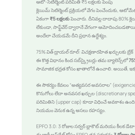
ఆటో-సెటిల్మెంట్ పరిమితి ₹5 లక్షలకు పెంపు
క్లెయిమ్ సెటిల్మెంట్ ప్రక్రియలో వేగం పెంచేందుకు, ఆటోమ
ఏకంగా
₹5 లక్షలకు
పెంచారు. దీనివల్ల దాదాపు 80% 
లేకుండా, సాఫ్ట్‌వేర్ ద్వారానే వేగంగా ఆమోదించబడతాయి. బ
అందేలా చేయడమే దీని ప్రధాన ఉద్దేశ్యం.
75% విత్ డ్రాయల్ రూల్: విచక్షణారహిత ఖర్చులకు బ్రేక్
ఈ కొత్త విధానం కింద సబ్‌స్క్రైబర్లు తమ బ్యాలెన్స్‌లో
75
సామాజిక భద్రత కోసం ఖాతాలోనే ఉంచాలి. అయితే, ఇక్కడ 
ఈ సౌకర్యం కేవలం “అత్యవసర అవసరాల” (exigencies)
కొనుగోలు లేదా అనవసర ఖర్చుల (discretionary spendin
పరిమితిని (upper cap) కూడా విధించే అవకాశం ఉంది. లి
నియమం వెనుక ఉన్న అసలు రహస్యం.
EPFO 3.0: 3 రోజుల సర్వర్ బ్లాకౌట్ మరియు కీలక డేటా
ఈ భారీ అప్‌డేట్ కోసం EPFO తన సర్వర్లను
3 రోజుల ప