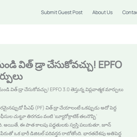
Submit Guest Post
About Us
Conta
డి విత్ డ్రా చేసుకోవచ్చు! EPFO
ార్పులు
ి విత్ డ్రా చేసుకోవచ్చు! EPFO 3.0 తెస్తున్న విప్లవాత్మక మార్పులు
నప్పుడో పీఎఫ్ (PF) విత్ డ్రా చేయాలంటే ఒకప్పుడు అదో పెద్ద
ీసుల చుట్టూ తిరగడం వంటి ‘బ్యూరోక్రాటిక్ తలనొప్పి’
ది. అయితే, ఈ పాత కాలపు పద్ధతులకు స్వస్తి పలుకుతూ, జూన్
పేరుతో ఒక భారీ డిజిటల్ పరివర్తన రాబోతోంది. భారతదేశపు అతిపెద్ద