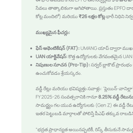
సేవలు తాత్కాలికంగా ఆగిపోతాయి. ప్రస్తుతం EPFO ద
కోట్ల మందిలో) మరియు
₹26 లక్షల కోట్ల
భారీ నిధిని నిర్
ముఖ్యమైన ఫీచర్లు:
ఫేస్ ఆథెంటికేషన్ (FAT):
UMANG యాప్ ద్వారా ముఖ గుర
UAN యాక్టివేషన్:
కొత్త ఉద్యోగులకు వేగవంతమైన UAN
నిపుణుల సూచన (Pro-Tip):
సర్వర్ బ్లాకౌట్ ప్రారం
ఉంచుకోవడం శ్రేయస్కరం.
వడ్డీ రేట్లు మరియు భవిష్యత్తు సవాళ్లు: ‘ప్లెయిన్-వానిల
FY 2025-26 సంవత్సరానికి గానూ
8.25% వడ్డీ రేటున
సామర్థ్యం గల యువ ఉద్యోగులకు (Gen Z) ఈ వడ్డీ రేటు సరి
ఇతర పెట్టుబడి మార్గాలతో పోలిస్తే పీఎఫ్ తక్కువ రాబడి
“భద్రత ప్రాధాన్యత అయినప్పటికీ, రిస్క్ తీసుకునే సామర్