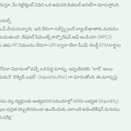
తూ, మీ రిటైర్మెంట్ నిధిని ఒక ఆధునిక డిజిటల్ అసెట్‌గా మారుస్తోంది.
రాయల్స్
చ్ చేయనున్నారు. ఇది నేరుగా సబ్‌స్క్రైబర్ బ్యాంక్ ఖాతాకు మరియు
ుతుంది. నేషనల్ పేమెంట్స్ కార్పొరేషన్ ఆఫ్ ఇండియా (NPCI)
్లు తమ PF నిధులను నేరుగా UPI ద్వారా లేదా పీఎఫ్-లింక్డ్ ATM కార్డుల
లోచనా విధానంలో వచ్చే ఒక పెద్ద మార్పు. ఇప్పటివరకు “లాక్” అయి
ుకునే “లిక్విడ్ బఫర్” (liquid buffer) గా మారుతోంది. ఈ మార్పుపై
డం వల్ల వ్యక్తులకు అత్యవసర సమయాల్లో నగదు లభ్యత (liquidity)
 భద్రత దెబ్బతినకుండా ఉండేందుకు ఎలాంటి అథెంటికేషన్ మరియు
పరీక్ష.”