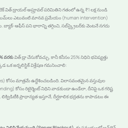
ేటిక్ విత్ డ్రాయల్ అప్రూవల్ పరిమితిని గతంలో ఉన్న ₹1 లక్ష నుండి
క్లెయిమ్‌లు ఎటువంటి మానవ ప్రమేయం (human intervention)
్యాక్-ఆఫీస్ పని భారాన్ని తగ్గించి, సబ్‌స్క్రైబర్‌కు వెంటనే నగదు
% వరకు
విత్ డ్రా చేసుకోవచ్చు, కానీ కనీసం 25% నిధిని భవిష్యత్తు
ఒక జర్నలిస్టిక్ విశ్లేషణ గమనించాలి:
 కోసం మాత్రమే ఉద్దేశించబడింది. విలాసవంతమైన వస్తువుల
g) కోసం రిటైర్మెంట్ నిధిని వాడకుండా ఉండేలా, దీనిపై ఒక గరిష్ట
క్విడిటీకి ప్రాధాన్యత ఇస్తూనే, దీర్ఘకాలిక భద్రతను కాపాడటం ఈ
ాటు నిలిపివేయనుంది (Server Blackout)
. ఈ సమయంలో ఆన్‌లైన్