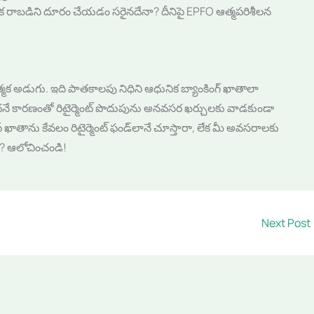
ధిక రాబడిని దూరం చేయడం సరైనదేనా? దీనిపై EPFO ఆత్మపరిశీలన
ాత్మక అడుగు. ఇది పాతకాలపు నిధిని ఆధునిక బ్యాంకింగ్ ఖాతాలా
దనే కారణంతో రిటైర్మెంట్ పొదుపును అనవసర ఖర్చులకు వాడకుండా
ఎఫ్ ఖాతాను కేవలం రిటైర్మెంట్ ఫండ్‌లానే చూస్తారా, లేక మీ అవసరాలకు
ారా? ఆలోచించండి!
Next Post