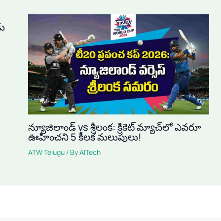
డు
న్యూజిలాండ్ vs శ్రీలంక: క్రికెట్ మ్యాచ్‌లో ఎవరూ
ఊహించని 5 కీలక మలుపులు!
ATW Telugu
/ By
AITech