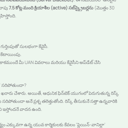
ాదాపు
7.5 కోట్ల మంది క్రియాశీల (active) సబ్‌స్క్రైబర్లను
(మొత్తం 30
వహిస్తోంది.
్తింపుతో సులభంగా కేవైసీ.
 కేటాయింపు.
భం కాకముందే మీ UAN వివరాలు మరియు కేవైసీని అప్‌డేట్ చేసి
్లా’ సరిపోతుందా?
ు
ఖరారు చేశారు. అయితే, ఆధునిక ఫిన్‌టెక్ యుగంలో పెరుగుతున్న రిస్క్
పోతుందా అనే ప్రశ్న తలెత్తుతోంది. రిస్క్ తీసుకునే సత్తా ఉన్నవారికి
ని ఇస్తోందనే వాదన ఉంది.
థ్యం ఎక్కువగా ఉన్న యువ కార్మికులకు కేవలం ‘ప్లెయిన్-వానిల్లా’