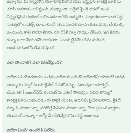
ఉన్నా సరే మీ స్మార్ట్‌ఫోన్ లేదా టాబ్లెట్‌లోనే మీకు ఇష్టమైన కార్యక్రమాలను
చూసే అవకాశం లభిస్తుంది. ముఖ్యంగా, బడ్జెట్ ఫ్రెండ్లీ ధరలో ఇంత
విస్తృతమైన కంటెంట్ లభించడం అనేది అద్భుతం. సాధారణంగా ఇంత పెద్ద
సంఖ్యలో ఛానెల్స్ చూడాలంటే నెలకు వందల రూపాయలు ఖర్చు చేయాల్సి
ఉంటుంది, కానీ జియో కేవలం రూ.55కే దీన్ని సాధ్యం చేసింది. ఇది కేవలం
డబ్బు ఆదా చేయడమే కాకుండా, ఎంటర్‌టైన్‌మెంట్‌ను మరింత
అందుబాటులోకి తీసుకొస్తుంది.
ఎలా పొందాలి? ఎలా పనిచేస్తుంది?
జియో వినియోగదారులు తమ జియో నంబర్‌తో జియోటీవీ యాప్‌లో లాగిన్
అయ్యి ఈ ప్యాక్‌ను యాక్టివేట్ చేసుకోవచ్చు. సులువుగా యాక్సెస్
చేయగలిగే ఇంటర్‌ఫేస్, కంటెంట్ ను వెతికే సౌలభ్యం, వివిధ భాషల్లో
కార్యక్రమాలు లభించడం ఈ ప్యాక్ యొక్క అదనపు ప్రయోజనాలు. క్రికెట్
మ్యాచ్ చూడాలన్నా, సరికొత్త సినిమా చూడాలన్నా, లేదా ప్రపంచ వార్తలు
తెలుసుకోవాలన్నా – అన్నీ మీ చేతివేళ్ల కొనల వద్దే ఉంటాయి.
జియో విజన్: అందరికీ వినోదం