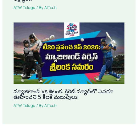
ATW Telugu
/ By
AITech
న్యూజిలాండ్ vs శ్రీలంక: క్రికెట్ మ్యాచ్‌లో ఎవరూ
ఊహించని 5 కీలక మలుపులు!
ATW Telugu
/ By
AITech