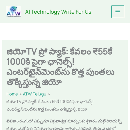
Skip
AI Technology Write For Us
to
content
జియోTV ప్రో ప్యాక్: కేవలం ₹55కే
1000కి పైగా ఛానెల్స్!
ఎంటర్‌టైన్‌మెంట్‌ను కొత్త పుంతలు
తొక్కిస్తున్న జియో
Home
ATW Telugu
జియోTV ప్రో ప్యాక్: కేవలం ₹55కే 1000కి పైగా ఛానెల్స్!
ఎంటర్‌టైన్‌మెంట్‌ను కొత్త పుంతలు తొక్కిస్తున్న జియో
టెలికాం రంగంలో ఎప్పుడూ విప్లవాత్మక మార్పులకు శ్రీకారం చుట్టే రిలయన్స్
జియో, మరోసారి వినియోగదారులను ఆశ్చర్యపరిచింది. తక్కువ ధరలో