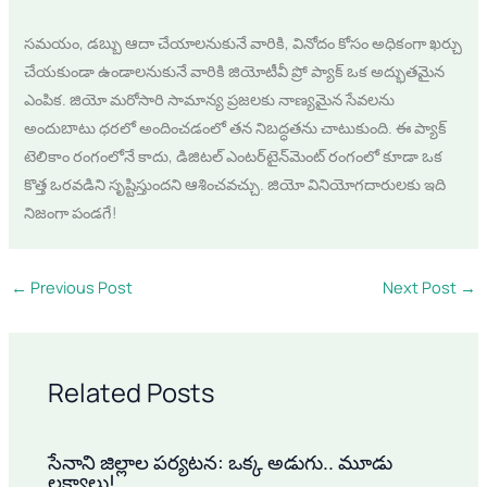
సమయం, డబ్బు ఆదా చేయాలనుకునే వారికి, వినోదం కోసం అధికంగా ఖర్చు
చేయకుండా ఉండాలనుకునే వారికి జియోటీవీ ప్రో ప్యాక్ ఒక అద్భుతమైన
ఎంపిక. జియో మరోసారి సామాన్య ప్రజలకు నాణ్యమైన సేవలను
అందుబాటు ధరలో అందించడంలో తన నిబద్ధతను చాటుకుంది. ఈ ప్యాక్
టెలికాం రంగంలోనే కాదు, డిజిటల్ ఎంటర్‌టైన్‌మెంట్ రంగంలో కూడా ఒక
కొత్త ఒరవడిని సృష్టిస్తుందని ఆశించవచ్చు. జియో వినియోగదారులకు ఇది
నిజంగా పండగే!
←
Previous Post
Next Post
→
Related Posts
సేనాని జిల్లాల పర్యటన: ఒక్క అడుగు.. మూడు
లక్ష్యాలు!