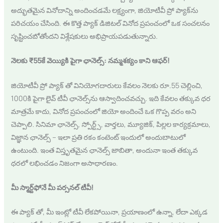
అద్భుతమైన వినోదాన్ని అందించడమే లక్ష్యంగా, జియోటీవీ ప్రో ప్యాక్‌ను
పరిచయం చేసింది. ఈ కొత్త ప్యాక్ డిజిటల్ వినోద ప్రపంచంలో ఒక సంచలనం
సృష్టించబోతోందని విశ్లేషకులు అభిప్రాయపడుతున్నారు.
నెలకు ₹55కే వెయ్యికి పైగా ఛానెల్స్: నమ్మశక్యం కాని ఆఫర్!
జియోటీవీ ప్రో ప్యాక్ తో వినియోగదారులు కేవలం నెలకు రూ.55 చెల్లించి,
1000కి పైగా లైవ్ టీవీ ఛానెల్స్‌ను ఆస్వాదించవచ్చు. ఇది కేవలం తక్కువ ధర
మాత్రమే కాదు, వినోద ప్రపంచంలో జియో అందించే ఒక గొప్ప వరం అని
చెప్పాలి. సినిమా ఛానెల్స్, స్పోర్ట్స్, వార్తలు, మ్యూజిక్, పిల్లల కార్యక్రమాలు,
విజ్ఞాన ఛానెల్స్ – ఇలా ప్రతి రకం కంటెంట్ ఇందులో అందుబాటులో
ఉంటుంది. ఇంత విస్తృతమైన ఛానెల్స్ జాబితా, అందునా ఇంత తక్కువ
ధరలో లభించడం నిజంగా అసాధారణం.
మీ స్మార్ట్‌ఫోనే మీ పర్సనల్ టీవీ!
ఈ ప్యాక్ తో, మీ ఇంట్లో టీవీ లేకపోయినా, ప్రయాణంలో ఉన్నా, లేదా ఎక్కడ