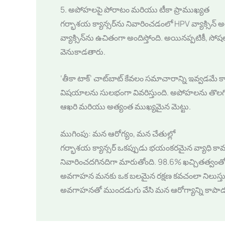
5. అపోహలపై పోరాటం మరియు టీకా ప్రాముఖ్యత
గర్భాశయ క్యాన్సర్‌ను నివారించడంలో HPV వ్యాక్సిన్
వ్యాక్సిన్‌ను ఉచితంగా అందిస్తోంది. అయినప్పటికీ, 
వెనుకాడతారు.
‘తీకా టాక్’ చాట్‌బాట్ కేవలం సమాచారాన్ని ఇవ్వడమ
విషయాలను సులభంగా వివరిస్తుంది. అపోహలను తొలగి
ఆఖరి మరియు అత్యంత ముఖ్యమైన మెట్టు.
ముగింపు: మన ఆరోగ్యం, మన చేతుల్లో
గర్భాశయ క్యాన్సర్ ఒకప్పుడు భయంకరమైన వ్యాధి కావచ్
నివారించదగినదిగా మారుతోంది. 98.6% ఖచ్చితత్వంతో 
అవగాహన మనకు ఒక బలమైన రక్షణ కవచంలా నిలుస్తున్న
అవగాహనతో ముందడుగు వేసి మన ఆరోగ్యాన్ని కాపాడు