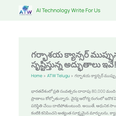
Skip
AI Technology Write For Us
to
content
గర్భాశయ క్యాన్సర్ ముప్పు
సృష్టిస్తున్న అద్భుతాలు ఇవే
Home
ATW Telugu
గర్భాశయ క్యాన్సర్ ముప్పున
భారతదేశంలో ప్రతి సంవత్సరం దాదాపు 80,000 మంది
ప్రాణాలు కోల్పోతున్నారు. వైద్య ఆరోగ్య రంగంలో ఇ
పరిస్థితి చేయి దాటిపోతుంటుంది. అయితే, ఆధునిక సాం
కంటికి కనిపించని అత్యంత సూక్ష్మమైన మార్పులను, క్యాన్