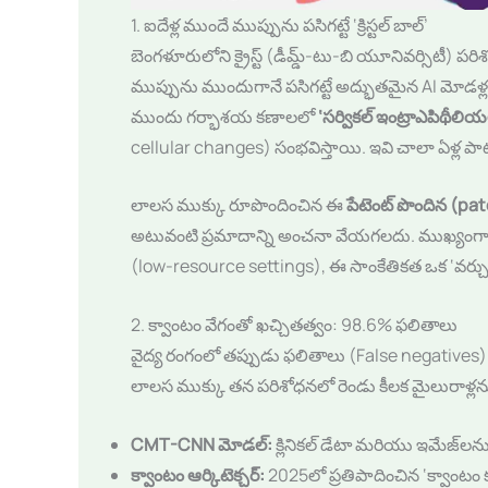
1. ఐదేళ్ల ముందే ముప్పును పసిగట్టే ‘క్రిస్టల్ బాల్’
బెంగళూరులోని క్రైస్ట్ (డీమ్డ్-టు-బి యూనివర్సిటీ) 
ముప్పును ముందుగానే పసిగట్టే అద్భుతమైన AI మోడళ్లను 
ముందు గర్భాశయ కణాలలో
‘సర్వికల్ ఇంట్రాఎపిథీలి
cellular changes) సంభవిస్తాయి. ఇవి చాలా ఏళ్ల ప
లాలస ముక్కు రూపొందించిన ఈ
పేటెంట్ పొందిన (p
అటువంటి ప్రమాదాన్ని అంచనా వేయగలదు. ముఖ్యంగా ని
(low-resource settings), ఈ సాంకేతికత ఒక ‘వర్చు
2. క్వాంటం వేగంతో ఖచ్చితత్వం: 98.6% ఫలితాలు
వైద్య రంగంలో తప్పుడు ఫలితాలు (False negatives) 
లాలస ముక్కు తన పరిశోధనలో రెండు కీలక మైలురాళ్ల
CMT-CNN మోడల్:
క్లినికల్ డేటా మరియు ఇమేజ్‌లను
క్వాంటం ఆర్కిటెక్చర్:
2025లో ప్రతిపాదించిన ‘క్వాంటం 