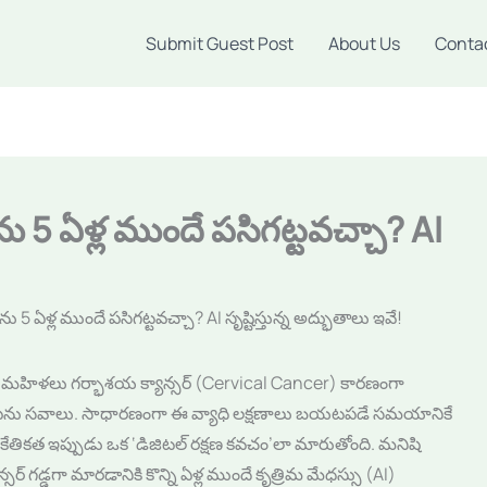
Submit Guest Post
About Us
Conta
ను 5 ఏళ్ల ముందే పసిగట్టవచ్చా? AI
!
ు 5 ఏళ్ల ముందే పసిగట్టవచ్చా? AI సృష్టిస్తున్న అద్భుతాలు ఇవే!
 మహిళలు గర్భాశయ క్యాన్సర్ (Cervical Cancer) కారణంగా
దొక పెను సవాలు. సాధారణంగా ఈ వ్యాధి లక్షణాలు బయటపడే సమయానికే
కేతికత ఇప్పుడు ఒక ‘డిజిటల్ రక్షణ కవచం’లా మారుతోంది. మనిషి
సర్ గడ్డగా మారడానికి కొన్ని ఏళ్ల ముందే కృత్రిమ మేధస్సు (AI)