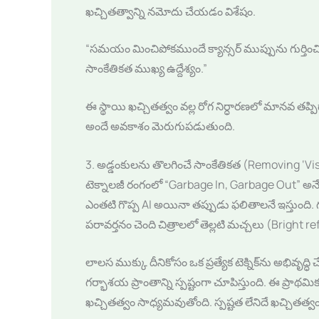
ఖచ్చితత్వాన్ని నమోదు చేయడం విశేషం.
“సమయం మించిపోకముందే క్యాన్సర్ ముప్పును గుర్తిం
సాంకేతికత ముఖ్య ఉద్దేశ్యం.”
ఈ స్థాయి ఖచ్చితత్వం వల్ల రోగ నిర్ధారణలో మానవ త
అందే అవకాశం మెరుగుపడుతుంది.
3. అడ్డంకులను తొలగించే సాంకేతికత (Removing ‘Vi
టెక్నాలజీ రంగంలో “Garbage In, Garbage Out” అనే 
ఎంతటి గొప్ప AI అయినా తప్పుడు ఫలితాలనే ఇస్తుంది.
పరావర్తనం చెంది చిత్రాలలో తెల్లటి మచ్చలు (Bright 
లాలస ముక్కు దీనికోసం ఒక ప్రత్యేక టెక్నిక్‌ను అభివృద్
గర్భాశయ ప్రాంతాన్ని స్పష్టంగా చూపిస్తుంది. ఈ ప్రాథమి
ఖచ్చితత్వం సాధ్యమవుతోంది. స్పష్టత లేనిదే ఖచ్చితత్