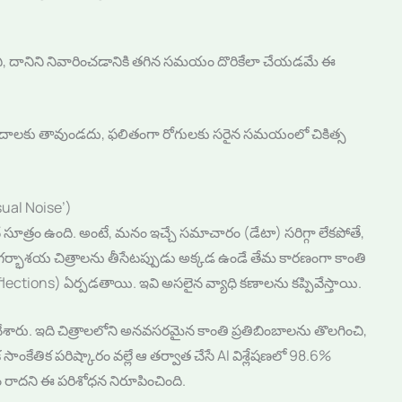
చి, దానిని నివారించడానికి తగిన సమయం దొరికేలా చేయడమే ఈ
ప్పిదాలకు తావుండదు, ఫలితంగా రోగులకు సరైన సమయంలో చికిత్స
sual Noise’)
సూత్రం ఉంది. అంటే, మనం ఇచ్చే సమాచారం (డేటా) సరిగ్గా లేకపోతే,
 గర్భాశయ చిత్రాలను తీసేటప్పుడు అక్కడ ఉండే తేమ కారణంగా కాంతి
reflections) ఏర్పడతాయి. ఇవి అసలైన వ్యాధి కణాలను కప్పివేస్తాయి.
ధి చేశారు. ఇది చిత్రాలలోని అనవసరమైన కాంతి ప్రతిబింబాలను తొలగించి,
క సాంకేతిక పరిష్కారం వల్లే ఆ తర్వాత చేసే AI విశ్లేషణలో 98.6%
వం రాదని ఈ పరిశోధన నిరూపించింది.