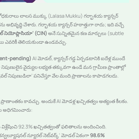
పరిశోధకురాలు లాలస ముక్కు (Lalasa Mukku) గర్భాశయ క్యాన్సర్
అభివృద్ధి చేశారు. గర్భాశయ క్యాన్సర్ హఠాత్తుగా రాదు; ఇది వచ్చే
యల్ నియోప్లాసియా’ (CIN)
అనే సున్నితమైన కణ మార్పులు (subtle
ాటు ఎవరికీ తెలియకుండా ఉండవచ్చు.
atent-pending)
AI మోడల్, క్యాన్సర్ గడ్డ ఏర్పడటానికి ఐదేళ్ల ముందే
పుణులైన వైద్యుల లభ్యత తక్కువగా ఉండే మన గ్రామీణ ప్రాంతాల్లో
వల్ నిపుణుడిలా’ పనిచేస్తూ వేల మంది ప్రాణాలను కాపాడగలదు.
ప్రాణాంతకం కావచ్చు. అందుకే AI మోడళ్ల ఖచ్చితత్వం అత్యంత కీలకం.
ను అధిగమించారు:
 విశ్లేషించి 92.3% ఖచ్చితత్వంతో ఫలితాలను అందించింది.
కన్వల్యూషనల్ న్యూరల్ నెట్‌వర్క్’ మోడల్ ఏకంగా
98.6%