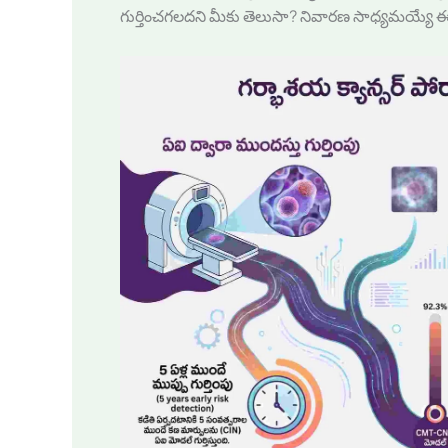
గుర్తించగలదని మీకు తెలుసా? నివారణ సాధ్యమయ్యే ఈ వ్యా