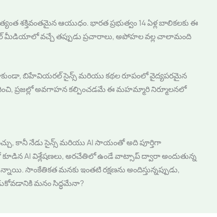
 అత్యంత శక్తివంతమైన ఆయుధం. భారత ప్రభుత్వం 14 ఏళ్ల బాలికలకు ఈ
సోషల్ మీడియాలో వచ్చే తప్పుడు ప్రచారాలు, అపోహల వల్ల చాలామంది
ే కాకుండా, బిహేవియరల్ సైన్స్ మరియు కథల రూపంలో వైద్యపరమైన
ంచి, ప్రజల్లో అవగాహన కల్పించడమే ఈ మహమ్మారి నిర్మూలనలో
చు, కానీ నేడు సైన్స్ మరియు AI సాయంతో అది పూర్తిగా
కూడిన AI విశ్లేషణలు, అరచేతిలో ఉండే వాట్సాప్ ద్వారా అందుతున్న
ాయి. సాంకేతికత మనకు ఇంతటి రక్షణను అందిస్తున్నప్పుడు,
కోవడానికి మనం సిద్ధమేనా?