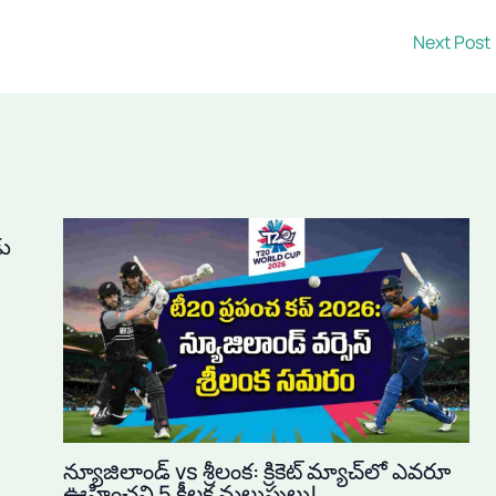
Next Post
డు
న్యూజిలాండ్ vs శ్రీలంక: క్రికెట్ మ్యాచ్‌లో ఎవరూ
ఊహించని 5 కీలక మలుపులు!