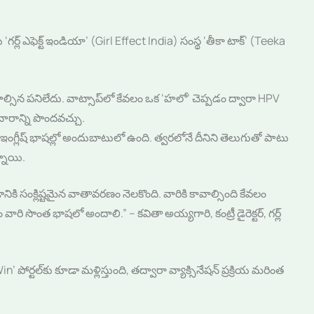
్ ఎఫెక్ట్ ఇండియా’ (Girl Effect India) సంస్థ ‘తీకా టాక్’ (Teeka
ల్సిన పనిలేదు. వాట్సాప్‌లో కేవలం ఒక ‘హలో’ చెప్పడం ద్వారా HPV
చారాన్ని పొందవచ్చు.
, ఇంగ్లీష్ భాషల్లో అందుబాటులో ఉంది. త్వరలోనే దీనిని తెలుగుతో పాటు
్నాయి.
నికి సంక్లిష్టమైన వాతావరణం నెలకొంది. వారికి కావాల్సింది కేవలం
సొంత భాషలో అందాలి.” – కవితా అయ్యగారి, కంట్రీ డైరెక్టర్, గర్ల్
ోర్టల్‌కు కూడా మళ్లిస్తుంది, తద్వారా వ్యాక్సినేషన్ ప్రక్రియ మరింత