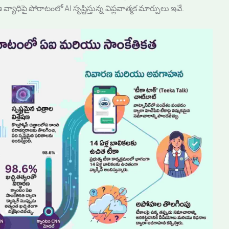
ధిపై పోరాటంలో AI సృష్టిస్తున్న విప్లవాత్మక మార్పులు ఇవే.