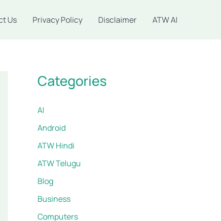
ct Us
Privacy Policy
Disclaimer
ATW AI
Categories
AI
Android
ATW Hindi
ATW Telugu
Blog
Business
Computers