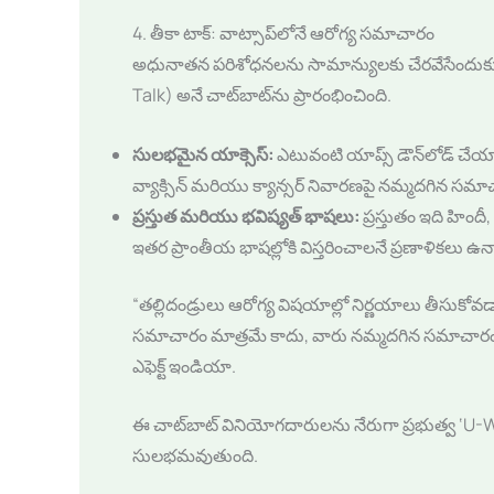
4. తీకా టాక్: వాట్సాప్‌లోనే ఆరోగ్య సమాచారం
అధునాతన పరిశోధనలను సామాన్యులకు చేరవేసేందుకు ‘గర్ల
Talk) అనే చాట్‌బాట్‌ను ప్రారంభించింది.
సులభమైన యాక్సెస్:
ఎటువంటి యాప్స్ డౌన్‌లోడ్ చేయా
వ్యాక్సిన్ మరియు క్యాన్సర్ నివారణపై నమ్మదగిన సమా
ప్రస్తుత మరియు భవిష్యత్ భాషలు:
ప్రస్తుతం ఇది హిందీ
ఇతర ప్రాంతీయ భాషల్లోకి విస్తరించాలనే ప్రణాళికలు ఉన
“తల్లిదండ్రులు ఆరోగ్య విషయాల్లో నిర్ణయాలు తీసుకోవడా
సమాచారం మాత్రమే కాదు, వారు నమ్మదగిన సమాచారం వారి 
ఎఫెక్ట్ ఇండియా.
ఈ చాట్‌బాట్ వినియోగదారులను నేరుగా ప్రభుత్వ ‘U-Win’ ప
సులభమవుతుంది.