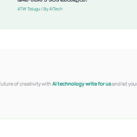
ATW Telugu
/ By
AITech
uture of creativity with
AI technology write for us
and let you